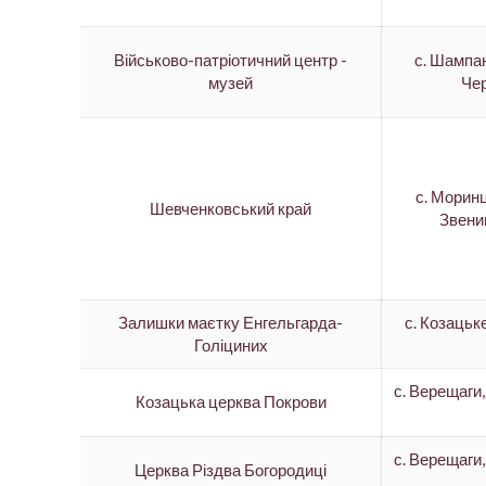
Військово-патріотичний центр -
с. Шампан
музей
Чер
с. Морин
Шевченковський край
Звениг
Залишки маєтку Енгельгарда-
с. Козацьк
Голіциних
с. Верещаги
Козацька церква Покрови
с. Верещаги
Церква Різдва Богородиці