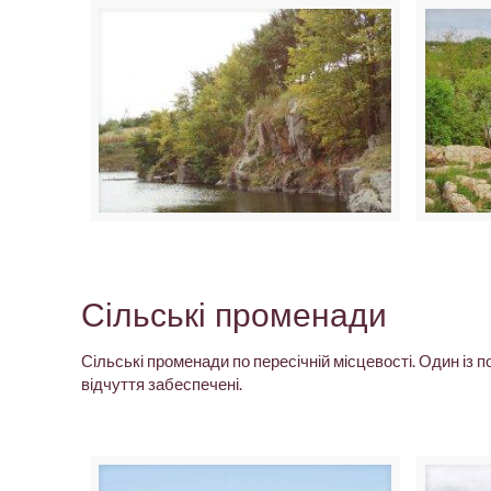
Сільські променади
Сільські променади по пересічній місцевості. Один із 
відчуття забеспечені.