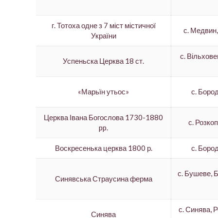
г. Тотоха одне з 7 міст містичної
с. Медвин
України
с. Вільхове
Успеньска Церква 18 ст.
«Марьїн утьос»
с. Боро
Церква Івана Богослова 1730-1880
с. Розко
pp.
Воскресенька церква 1800 р.
с. Боро
с. Бушеве, 
Синявська Страусина ферма
с. Синява, 
Синява