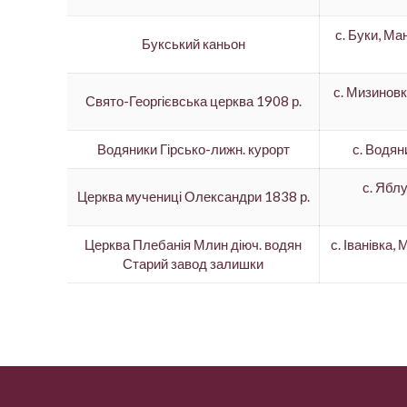
с. Буки, Ма
Букський каньон
с. Мизиновк
Свято-Георгієвська церква 1908 р.
Водяники Гірсько-лижн. курорт
с. Водян
с. Яблу
Церква мучениці Олександри 1838 р.
Церква Плебанія Млин діюч. водян
с. Іванівка,
Старий завод залишки