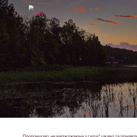
Пропонуємо, не виізжджаючи з села? цікаво та пізнавл