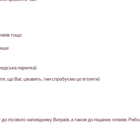
оликів тощо
 інше
 людська парилка)
йте, що Вас цікавить, і ми спробуємо це втілити)
до лісового заповіднику Виграїв, а також до піщаних пляжів. Риб