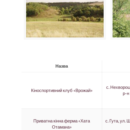
Назва
с. Нехворо
Кіноспортивний клуб «Врожай»
р-н
Приватна кінна ферма «Хата
с. Гута, ул.
Отамана»