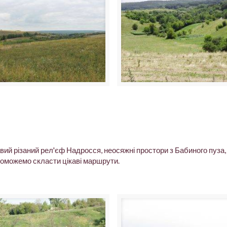
авий різаний рел'єф Надросся, неосяжні простори з Бабиного пуза,
поможемо скласти цікаві маршрути.