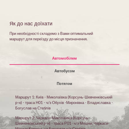
Як до нас доїхати
При необхідності складемо з Вами оптимальний
маршрут для переїзду до місця призначення.
Автомобілем
Автобусом
Потягом
Маршрут 1: Київ - Миколаївка (Корсунь-Шевченківський
р-н) - траса Н01 - ч/з Обухів -Миронівка - Владиславка -
Богуслав на Стеблів
Маршрут 2: Черкаси-Миколаївка (Корсунь-
Шевченківський р-н) - траса Р01- ч/з Мошни: Черкаси-
Мошни-Корсунь на Богуслав ч/з Стеблів