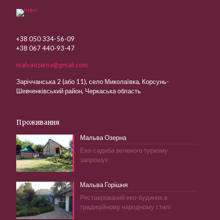
+38 050 334-56-09
+38 067 440-93-47
malvaozerna@gmail.com
Заріччанська 2 (або 11), село Миколаївка, Корсунь-
Шевченківський район, Черкаська область
Проживання
Мальва Озерна
Еко-садиба зеленого туризму
запрошує
Мальва Горішня
Реставрований еко-будинок в
традиційному народному стилі