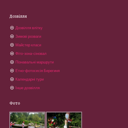
Дозвілля
Дозвілля влітку
Зимові розваги
Майстер класи
Фіто-зона-сіновал
Пізнавальні маршрути
Етно-фотосесія Берегиня
Календарні тури
Інше дозвілля
Фото