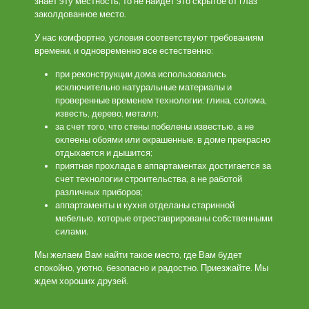
знает эту местность, то не найдет это скрытое от глаз
заколдованное место.
У нас комфортно, условия соответствуют требованиям
времени, и одновременно все естественно:
при реконструкции дома использовались
исключительно натуральные материалы и
проверенные временем технологии: глина, солома,
известь, дерево, металл;
за счет того, что стены побелены известью, а не
оклеены обоями или окрашенные, в доме прекрасно
отдыхается и дышится;
приятная прохлада в аппартаментах достигается за
счет технологии строительства, а не работой
различных приборов;
аппартаменты и кухня отделаны старинной
мебелью, которые отреставрированы собственными
силами.
Мы желаем Вам найти такое место, где Вам будет
спокойно, уютно, безопасно и радостно. Приезжайте. Мы
ждем хороших друзей.