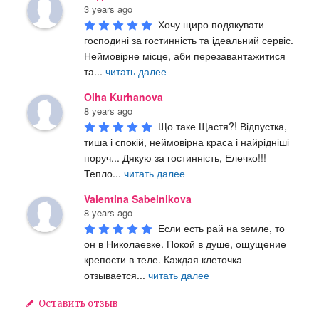
3 years ago
Хочу щиро подякувати 
господині за гостинність та ідеальний сервіс. 
Неймовірне місце, аби перезавантажитися 
та
...
читать далее
Olha Kurhanova
8 years ago
Що таке Щастя?! Відпустка, 
тиша і спокій, неймовірна краса і найрідніші 
поруч... Дякую за гостинність, Елечко!!! 
Тепло
...
читать далее
Valentina Sabelnikova
8 years ago
Если есть рай на земле, то 
он в Николаевке. Покой в душе, ощущение 
крепости в теле. Каждая клеточка 
отзывается
...
читать далее
Оставить
отзыв